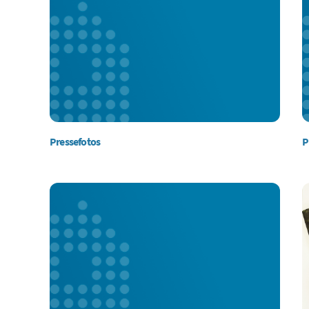
Pressefotos
P