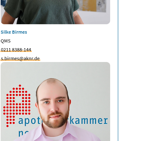
Silke Birmes
QMS
0211 8388-144
s.birmes@aknr.de