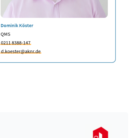
Dominik Köster
QMS
0211 8388-147
d.koester@aknr.de