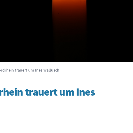
drhein trauert um Ines Wallusch
ein trauert um Ines