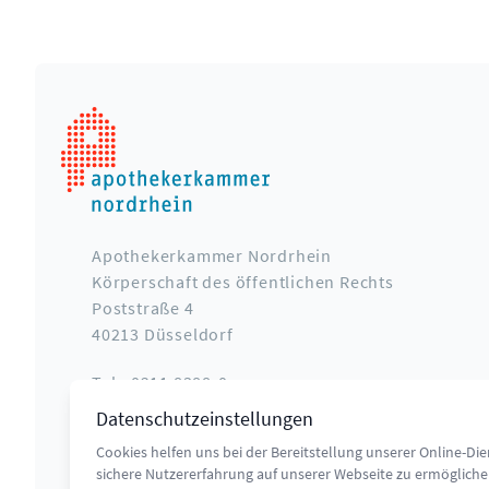
Apothekerkammer Nordrhein
Körperschaft des öffentlichen Rechts
Poststraße 4
40213 Düsseldorf
Tel.: 0211 8388-0
Fax: 0211 8388-222
Datenschutzeinstellungen
Cookies helfen uns bei der Bereitstellung unserer Online-Di
info@aknr.de
sichere Nutzererfahrung auf unserer Webseite zu ermöglich