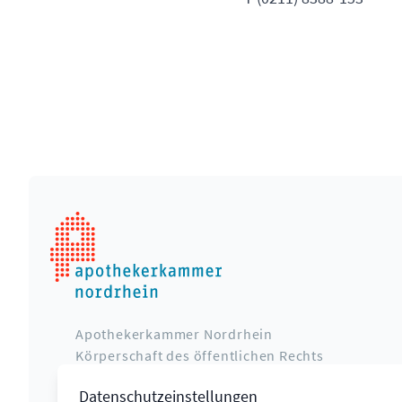
Apothekerkammer Nordrhein
Körperschaft des öffentlichen Rechts
Poststraße 4
Datenschutzeinstellungen
40213 Düsseldorf