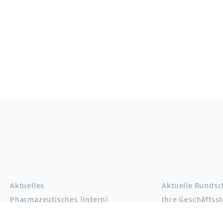
Aktuelles
Aktuelle Rundsc
Pharmazeutisches (intern)
Ihre Geschäftsst
Apothekensuche
Die Apotheke vo