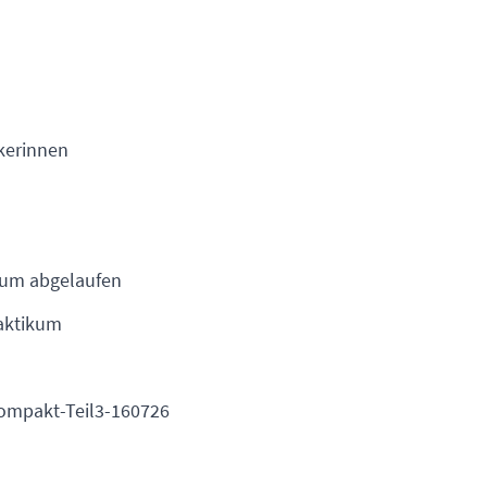
kerinnen
aum abgelaufen
aktikum
ompakt-Teil3-160726