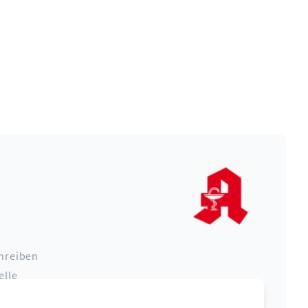
hreiben
elle
r Ort